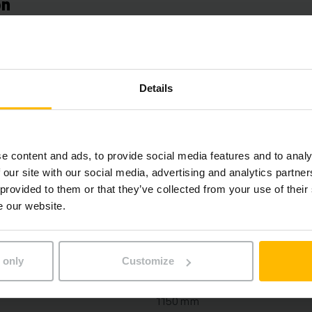
on
Bly-syra, 48 V / 625 Ah
Ja, 48 V / A
Details
2025
2021
e content and ads, to provide social media features and to analy
3300 mm
 our site with our social media, advertising and analytics partn
 provided to them or that they’ve collected from your use of their
1600 kg
e our website.
8009 h
 only
Customize
2165 mm
1150 mm