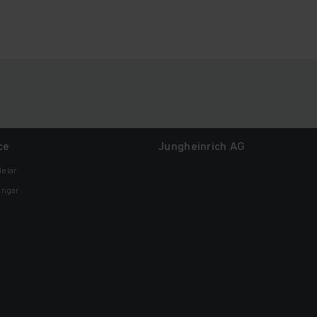
ce
Jungheinrich AG
elar
ingar