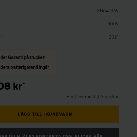
FN641369
8009
år
2021
der Garanti på trucken
ers batterigaranti ingår
08 kr
Ber. Leveranstid: 3 veckor
LÄGG TILL I KUNDVAGN
ER DU HJÄLP? KONTAKTA OSS. KLICKA HÄR.