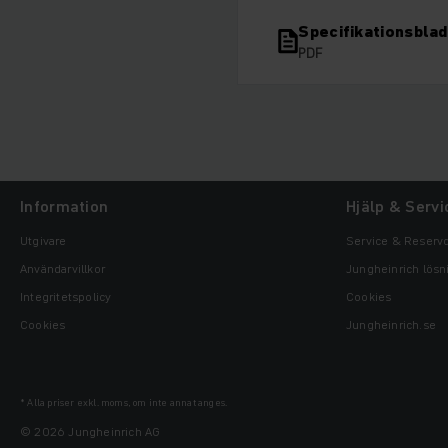
Specifikationsblad
PDF
Information
Hjälp & Servi
Utgivare
Service & Reservd
Användarvillkor
Jungheinrich lösn
Integritetspolicy
Cookies
Cookies
Jungheinrich.se
* Alla priser exkl. moms, om inte annat anges.
© 2026 Jungheinrich AG