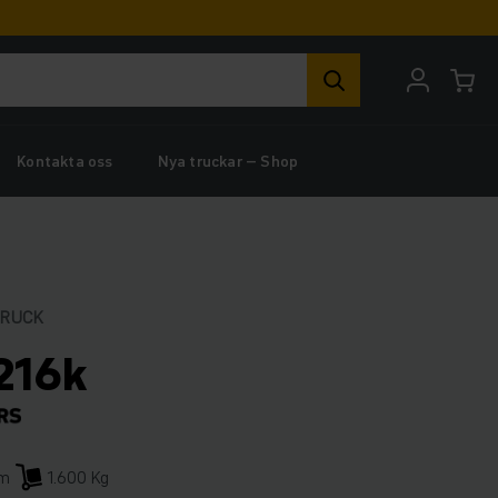
Kontakta oss
Nya truckar – Shop
TRUCK
216k
mm
1.600 Kg