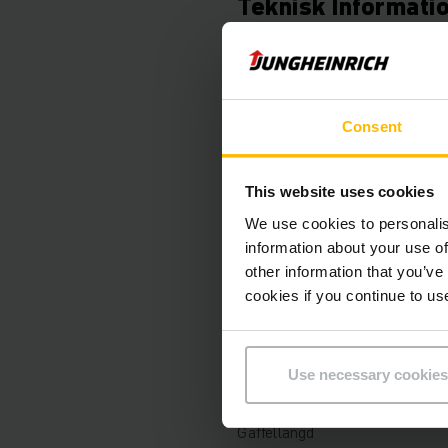
Teknisk Informati
Batteri
Laddare
Consent
Batteriets renoveringsår
This website uses cookies
Tillverkningsår
We use cookies to personalis
Lyfthöjd
information about your use of
other information that you’ve
Lastkapacitet
cookies if you continue to us
Drifttimmar
Use necessary cookies
Total höjd
Gaffellängd