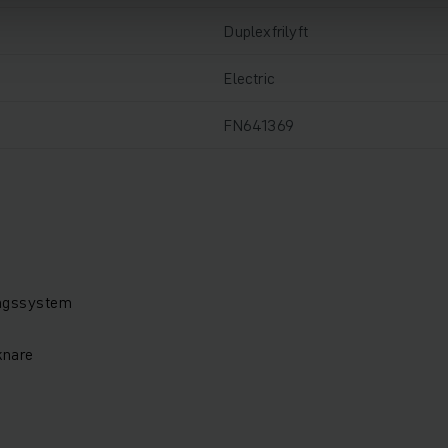
Duplexfrilyft
Electric
FN641369
ingssystem
knare