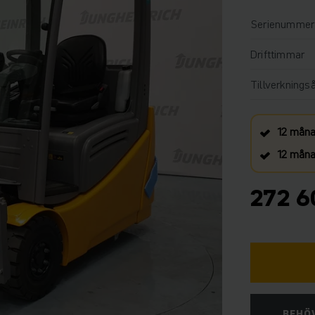
Serienummer
Drifttimmar
Tillverknings
12 måna
12 månad
272 6
BEHÖV