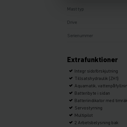
Mast typ
Drive
Serienummer
Extrafunktioner
Integr sidoförskjutning
Tillsatshydraulik (ZH1)
Aquamatik, vattenpåfylln
Batteribyte i sidan
Batteriindikator med timrä
Servostyrning
Multipilot
2 Arbetsbelysning bak