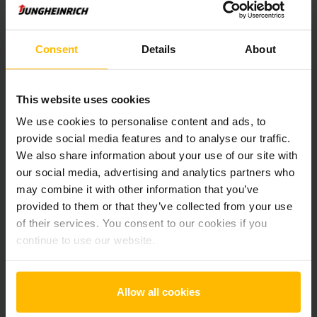
Alla priser exkl. moms, om inte annat anges.
Consent
Details
About
Produktinformation
Följande avsnitt ger en omfattande sammanfattning av
This website uses cookies
fordonets tekniska specifikationer och utrustning.
We use cookies to personalise content and ads, to
provide social media features and to analyse our traffic.
Teknisk Information
We also share information about your use of our site with
our social media, advertising and analytics partners who
may combine it with other information that you’ve
Batteri
Bly-syra, 24 V / 225 Ah
provided to them or that they’ve collected from your use
of their services. You consent to our cookies if you
Laddare
Ja, 24 V / 1 A
continue to use our website.
Batteriets tillverkningsår
2018
Batteriets renoveringsår
2024
Allow all cookies