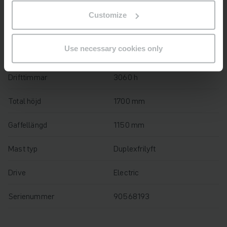
Tillverkningsår
2018
Customize
Lyfthöjd
2400 mm
Use necessary cookies only
Lastkapacitet
1600 kg
Drifttimmar
3060 h
Total höjd
1700 mm
Gaffellängd
1150 mm
Mast typ
Duplexfrilyft
Drive
Electric
Serienummer
90568193