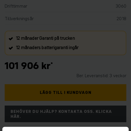
Drifttimmar
3060
Tillverkningsår
2018
12 månader Garanti på trucken
12 månaders batterigaranti ingår
101 906 kr
Ber. Leveranstid: 3 veckor
LÄGG TILL I KUNDVAGN
BEHÖVER DU HJÄLP? KONTAKTA OSS. KLICKA
HÄR.