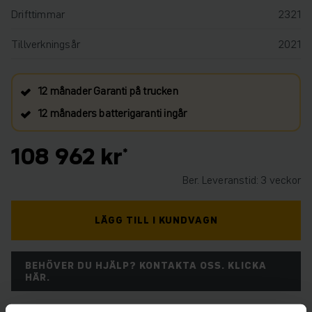
Drifttimmar
2321
Tillverkningsår
2021
12 månader Garanti på trucken
12 månaders batterigaranti ingår
108 962 kr
Ber. Leveranstid: 3 veckor
LÄGG TILL I KUNDVAGN
BEHÖVER DU HJÄLP? KONTAKTA OSS. KLICKA
HÄR.