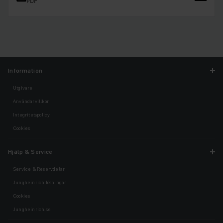
PDF
Information
Utgivare
Användarvillkor
Integritetspolicy
Cookies
Hjälp & Service
Service & Reservdelar
Jungheinrich lösningar
Cookies
Jungheinrich.se