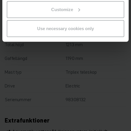
Lyfthöjd
2050 mm
Customize
Lastkapacitet
2200 kg
Use necessary cookies only
Drifttimmar
2321 h
Total höjd
1213 mm
Gaffellängd
1190 mm
Mast typ
Triplex teleskop
Drive
Electric
Serienummer
98308132
Extrafunktioner