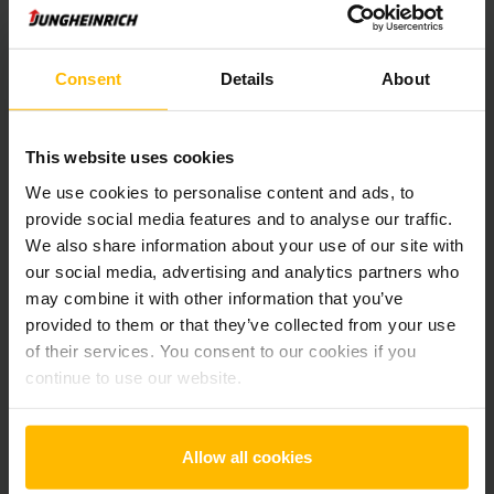
Alla priser exkl. moms, om inte annat anges.
Consent
Details
About
Produktinformation
Följande avsnitt ger en omfattande sammanfattning av
This website uses cookies
fordonets tekniska specifikationer och utrustning.
We use cookies to personalise content and ads, to
provide social media features and to analyse our traffic.
Teknisk Information
We also share information about your use of our site with
our social media, advertising and analytics partners who
Batteri
Bly-syra, 24 V / 250 Ah
may combine it with other information that you’ve
provided to them or that they’ve collected from your use
Laddare
Ja, V / A
of their services. You consent to our cookies if you
continue to use our website.
Batteriets renoveringsår
2026
Tillverkningsår
2021
Allow all cookies