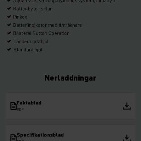
Aquamatik, vattenpåfyllningssystem, Initiallyft
Batteribyte i sidan
Pinkod
Batteriindikator med timräknare
Bilateral Button Operation
Tandem lasthjul
Standard hjul
Nerladdningar
Faktablad
PDF
Specifikationsblad