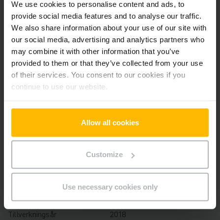
We use cookies to personalise content and ads, to
Alla priser exkl. moms, om inte annat anges.
provide social media features and to analyse our traffic.
We also share information about your use of our site with
our social media, advertising and analytics partners who
may combine it with other information that you’ve
Produktinformation
provided to them or that they’ve collected from your use
of their services. You consent to our cookies if you
Följande avsnitt ger en omfattande sammanfattning av
continue to use our website.
fordonets tekniska specifikationer och utrustning.
Teknisk Information
Allow all cookies
Batteri
Litiumjon, 24 V / 40 Ah
Customize
Laddare
Ja, 24 V / 35 A
Use necessary cookies only
Batteriets tillverkningsår
2024
Tillverkningsår
2018