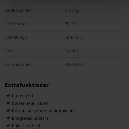
Lastkapacitet
1200 kg
Drifttimmar
3019 h
Gaffellängd
1150 mm
Drive
Electric
Serienummer
91623610
Extrafunktioner
Lastskydd
Batteribyte i sidan
Batteriindikator med timräknare
Integrerad laddare
Enkelt lasthjul