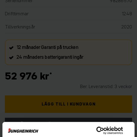
Serienummer
98286570
Drifttimmar
1248
Tillverkningsår
2020
12 månader Garanti på trucken
24 månaders batterigaranti ingår
52 976 kr
Ber. Leveranstid: 3 veckor
LÄGG TILL I KUNDVAGN
BEHÖVER DU HJÄLP? KONTAKTA OSS. KLICKA
HÄR.