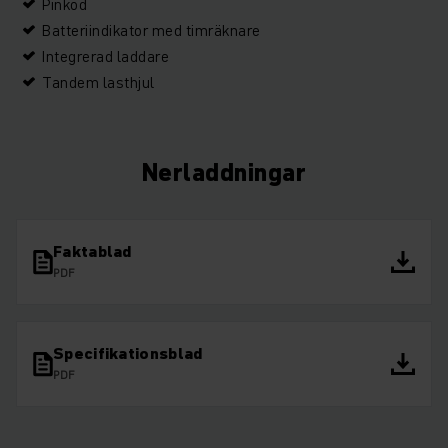
Pinkod
Batteriindikator med timräknare
Integrerad laddare
Tandem lasthjul
Nerladdningar
Faktablad
PDF
Specifikationsblad
PDF