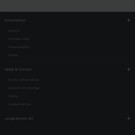
Information
Utgivare
Användarvillkor
Integritetspolicy
Cookies
Hjälp & Service
Service & Reservdelar
Jungheinrich lösningar
Cookies
Jungheinrich.se
Jungheinrich AG