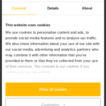
Alla priser exkl. moms, om inte annat anges.
Consent
Details
About
This website uses cookies
Produktinformation
We use cookies to personalise content and ads, to
provide social media features and to analyse our traffic.
Följande avsnitt ger en omfattande sammanfattning av
We also share information about your use of our site with
fordonets tekniska specifikationer och utrustning.
our social media, advertising and analytics partners who
may combine it with other information that you’ve
Teknisk Information
provided to them or that they’ve collected from your use
of their services. You consent to our cookies if you
Batteri
Litiumjon, 25 V / 40 Ah
continue to use our website.
Laddare
Ja, 24 V / 35 A
Allow all cookies
Batteriets tillverkningsår
2020
Tillverkningsår
2020
Customize