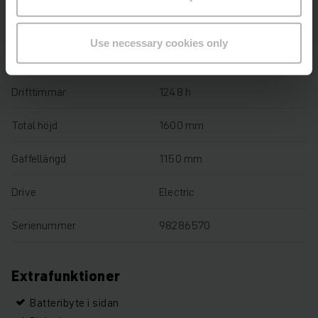
Lyfthöjd
210 mm
Use necessary cookies only
Lastkapacitet
1200 kg
Drifttimmar
1248 h
Total höjd
1600 mm
Gaffellängd
1150 mm
Drive
Electric
Serienummer
98286570
Extrafunktioner
Batteribyte i sidan