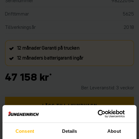
Serienummer
98222054
Drifttimmar
5625
Tillverkningsår
2018
12 månader Garanti på trucken
12 månaders batterigaranti ingår
47 158 kr
Ber. Leveranstid: 3 veckor
LÄGG TILL I KUNDVAGN
BEHÖVER DU HJÄLP? KONTAKTA OSS. KLICKA
HÄR.
Consent
Details
About