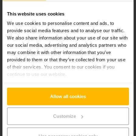
Alla priser exkl. moms, om inte annat anges.
This website uses cookies
We use cookies to personalise content and ads, to
provide social media features and to analyse our traffic.
Produktinformation
We also share information about your use of our site with
our social media, advertising and analytics partners who
Följande avsnitt ger en omfattande sammanfattning av
may combine it with other information that you’ve
fordonets tekniska specifikationer och utrustning.
provided to them or that they’ve collected from your use
of their services. You consent to our cookies if you
Teknisk Information
continue to use our website.
Batteri
Bly-syra, 24 V / 150 Ah
Allow all cookies
Laddare
Ja, 24 V / 35 A
Customize
Batteriets tillverkningsår
2024
Tillverkningsår
2018
Use necessary cookies only