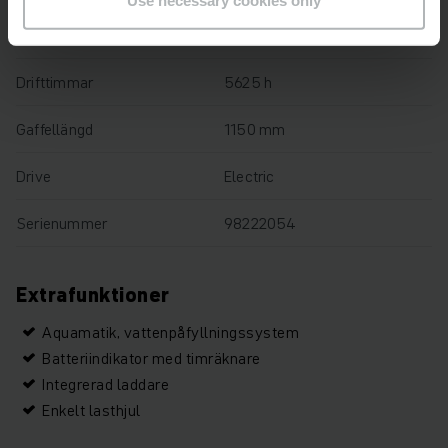
Lastkapacitet
1400 kg
Drifttimmar
5625 h
Gaffellängd
1150 mm
Drive
Electric
Serienummer
98222054
Extrafunktioner
Aquamatik, vattenpåfyllningssystem
Batteriindikator med timräknare
Integrerad laddare
Enkelt lasthjul