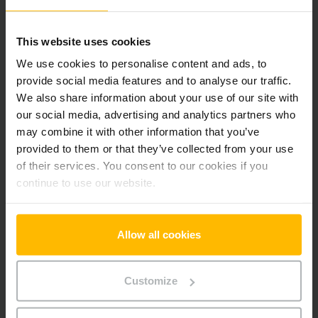
Alla priser exkl. moms, om inte annat anges.
This website uses cookies
We use cookies to personalise content and ads, to
Produktinformation
provide social media features and to analyse our traffic.
We also share information about your use of our site with
our social media, advertising and analytics partners who
Följande avsnitt ger en omfattande sammanfattning av
may combine it with other information that you’ve
fordonets tekniska specifikationer och utrustning.
provided to them or that they’ve collected from your use
of their services. You consent to our cookies if you
Teknisk Information
continue to use our website.
Batteri
Bly-syra, 24 V / 150 Ah
Allow all cookies
Laddare
Ja, 24 V / 30 A
Batteriets tillverkningsår
2024
Customize
Tillverkningsår
2018