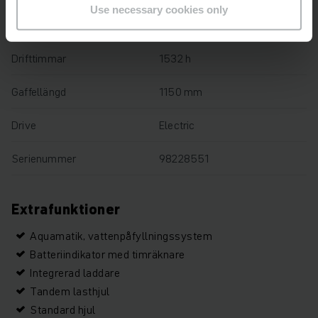
Use necessary cookies only
Lastkapacitet
1400 kg
Drifttimmar
1532 h
Gaffellängd
1150 mm
Drive
Electric
Serienummer
98228551
Extrafunktioner
Aquamatik, vattenpåfyllningssystem
Batteriindikator med timräknare
Integrerad laddare
Tandem lasthjul
Standard hjul