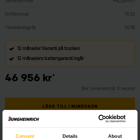
Serienummer
98228551
Drifttimmar
1532
Tillverkningsår
2018
12 månader Garanti på trucken
12 månaders batterigaranti ingår
46 956 kr
Ber. Leveranstid: 3 veckor
LÄGG TILL I KUNDVAGN
BEHÖVER DU HJÄLP? KONTAKTA OSS. KLICKA
HÄR.
Consent
Details
About