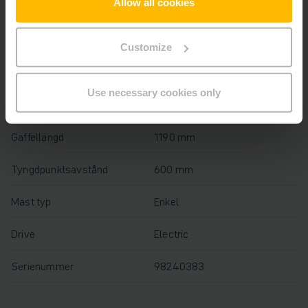
Allow all cookies
Lyfthöjd
1660 mm
Lastkapacitet
2000 kg
Customize
Drifttimmar
1290 h
Use necessary cookies only
Total höjd
2081 mm
Gaffellängd
1190 mm
Tyngdpunktsavstånd
600 mm
Mast typ
Enkel
Drive
Electric
Serienummer
98240383