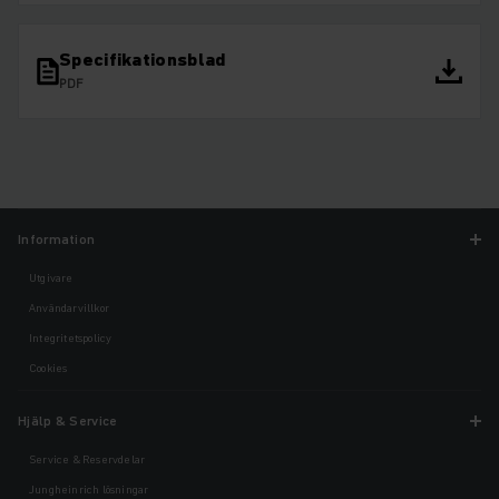
Specifikationsblad
PDF
Information
Utgivare
Användarvillkor
Integritetspolicy
Cookies
Hjälp & Service
Service & Reservdelar
Jungheinrich lösningar