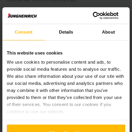
Alla priser exkl. moms, om inte annat anges.
Produktinformation
Consent
Details
About
Följande avsnitt ger en omfattande sammanfattning av
fordonets tekniska specifikationer och utrustning.
This website uses cookies
We use cookies to personalise content and ads, to
Teknisk Information
provide social media features and to analyse our traffic.
We also share information about your use of our site with
Batteri
Bly-syra, 24 V / 375 Ah
our social media, advertising and analytics partners who
may combine it with other information that you’ve
Laddare
Ja, 24 V / 80 A
provided to them or that they’ve collected from your use
of their services. You consent to our cookies if you
Batteriets renoveringsår
2025
continue to use our website.
Tillverkningsår
2019