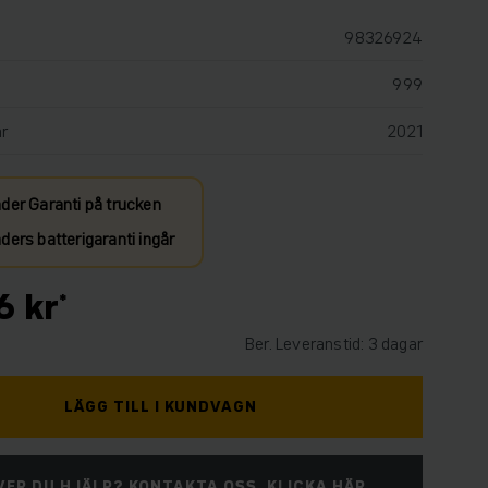
98326924
999
år
2021
der Garanti på trucken
ers batterigaranti ingår
6 kr
Ber. Leveranstid: 3 dagar
LÄGG TILL I KUNDVAGN
ER DU HJÄLP? KONTAKTA OSS. KLICKA HÄR.