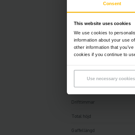
Teknisk Informati
Consent
Batteri
This website uses cookies
Laddare
We use cookies to personalis
information about your use of
Batteriets tillverkningsår
other information that you’ve
cookies if you continue to us
Tillverkningsår
Lyfthöjd
Use necessary cookies
Lastkapacitet
Drifttimmar
Total höjd
Gaffellängd