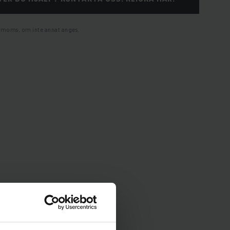
l. moms, om inte annat anges.
ner och utrustning.