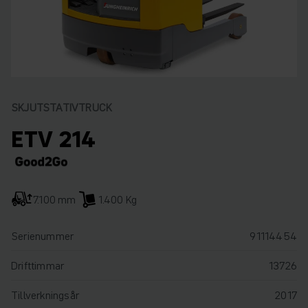
SKJUTSTATIVTRUCK
ETV 214
7.100 mm
1.400 Kg
Serienummer
91114454
Drifttimmar
13726
Tillverkningsår
2017