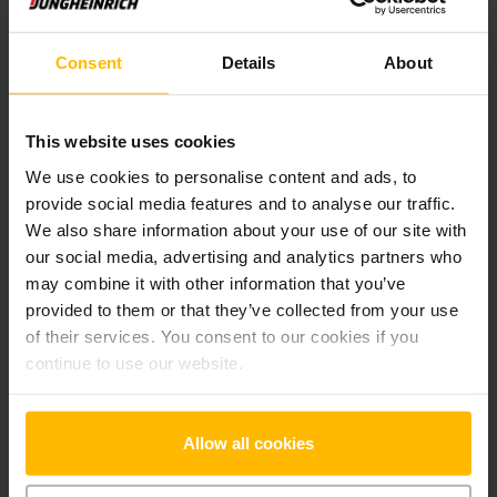
Produktinformation
Följande avsnitt ger en omfattande sammanfattning av
Consent
Details
About
fordonets tekniska specifikationer och utrustning.
This website uses cookies
Teknisk Information
We use cookies to personalise content and ads, to
provide social media features and to analyse our traffic.
Batteri
Litiumjon, 51 V / 480 Ah
We also share information about your use of our site with
our social media, advertising and analytics partners who
Laddare
Ja, 48 V / 300 A
may combine it with other information that you’ve
provided to them or that they’ve collected from your use
Batteriets tillverkningsår
2018
of their services. You consent to our cookies if you
continue to use our website.
Tillverkningsår
2017
Lyfthöjd
7100 mm
Allow all cookies
Lastkapacitet
1400 kg