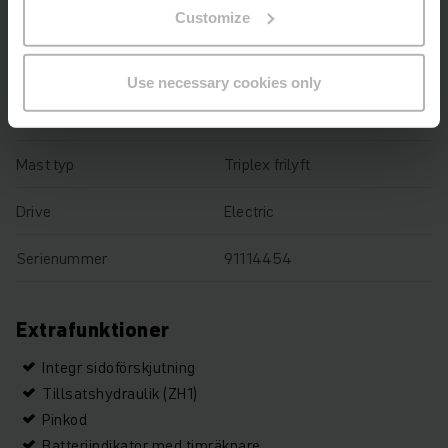
Customize
Drifttimmar
13726 h
Total höjd
2900 mm
Use necessary cookies only
Gaffellängd
1200 mm
Mast typ
Triplex frilyft
Drive
Electric
Serienummer
91114454
Extrafunktioner
Integr sidoförskjutning
Tillsatshydraulik (ZH1)
Pinkod
Batteriindikator med timräknare