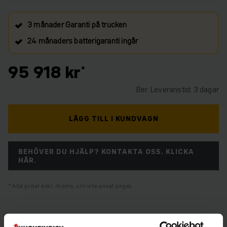
3 månader Garanti på trucken
24 månaders batterigaranti ingår
95 918 kr
Ber. Leveranstid: 3 dagar
LÄGG TILL I KUNDVAGN
BEHÖVER DU HJÄLP? KONTAKTA OSS. KLICKA
HÄR.
Alla priser exkl. moms, om inte annat anges.