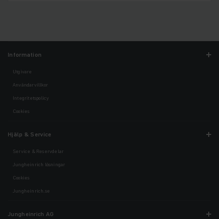
Information
Utgivare
Användarvillkor
Integritetspolicy
Cookies
Hjälp & Service
Service & Reservdelar
Jungheinrich lösningar
Cookies
Jungheinrich.se
Jungheinrich AG