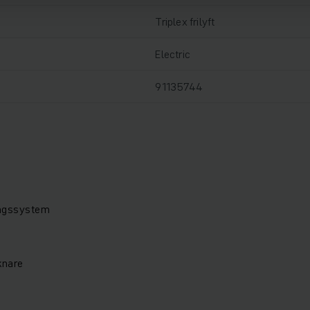
Triplex frilyft
Electric
91135744
ingssystem
knare