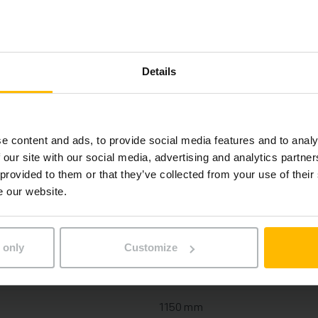
on
Bly-syra, 48 V / 620 Ah
Details
Ja, V / A
2026
2019
e content and ads, to provide social media features and to analy
 our site with our social media, advertising and analytics partn
7700 mm
 provided to them or that they’ve collected from your use of their
e our website.
2200 kg
4642 h
 only
Customize
3100 mm
1150 mm