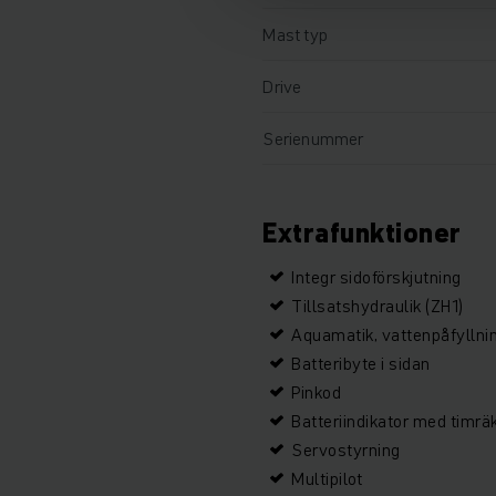
Mast typ
Drive
Serienummer
Extrafunktioner
Integr sidoförskjutning
Tillsatshydraulik (ZH1)
Aquamatik, vattenpåfylln
Batteribyte i sidan
Pinkod
Batteriindikator med timrä
Servostyrning
Multipilot