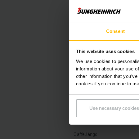
Teknisk Informati
Batteri
Consent
Laddare
Batteriets renoveringsår
This website uses cookies
Tillverkningsår
We use cookies to personalis
information about your use of
Lyfthöjd
other information that you’ve
cookies if you continue to us
Lastkapacitet
Drifttimmar
Use necessary cookies
Total höjd
Gaffellängd