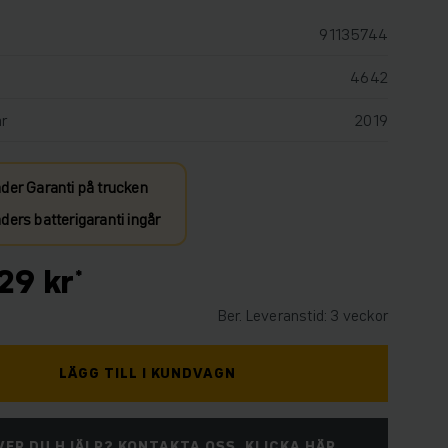
91135744
4642
år
2019
der Garanti på trucken
ers batterigaranti ingår
29 kr
Ber. Leveranstid: 3 veckor
LÄGG TILL I KUNDVAGN
ER DU HJÄLP? KONTAKTA OSS. KLICKA HÄR.