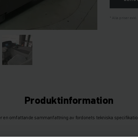
Alla priser exk
Produktinformation
er en omfattande sammanfattning av fordonets tekniska specifikatio