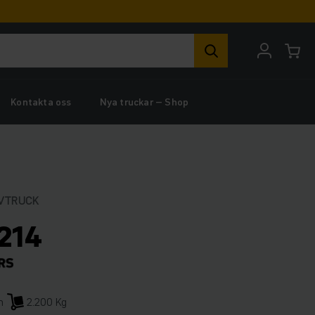
Kontakta oss
Nya truckar – Shop
VTRUCK
214
m
2.200 Kg