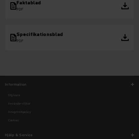
Faktablad
PDF
Specifikationsblad
PDF
Information
Utgivare
Användarvillkor
Integritetspolicy
Cookies
Hjälp & Service