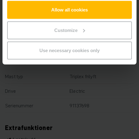
Lyfthöjd
9020 mm
Allow all cookies
Lastkapacitet
1400 kg
Customize
Drifttimmar
1431 h
Total höjd
3540 mm
Use necessary cookies only
Gaffellängd
1150 mm
Mast typ
Triplex frilyft
Drive
Electric
Serienummer
91137698
Extrafunktioner