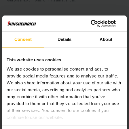
Alla priser exkl. moms, om inte annat anges.
Produktinformation
Consent
Details
About
Följande avsnitt ger en omfattande sammanfattning av
fordonets tekniska specifikationer och utrustning.
This website uses cookies
Teknisk Information
We use cookies to personalise content and ads, to
provide social media features and to analyse our traffic.
Batteri
Bly-syra, 48 V / 620 Ah
We also share information about your use of our site with
our social media, advertising and analytics partners who
Laddare
Ja, 48 V / 90 A
may combine it with other information that you’ve
provided to them or that they’ve collected from your use
Batteriets tillverkningsår
2019
of their services. You consent to our cookies if you
continue to use our website.
Tillverkningsår
2019