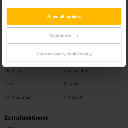
Lyfthöjd
13000 mm
Lastkapacitet
2000 kg
Allow all cookies
Drifttimmar
5818 h
Customize
Total höjd
5026 mm
Use necessary cookies only
Gaffellängd
1000 mm
Mast typ
Triplex frilyft
Drive
Electric
Serienummer
91158639
Extrafunktioner