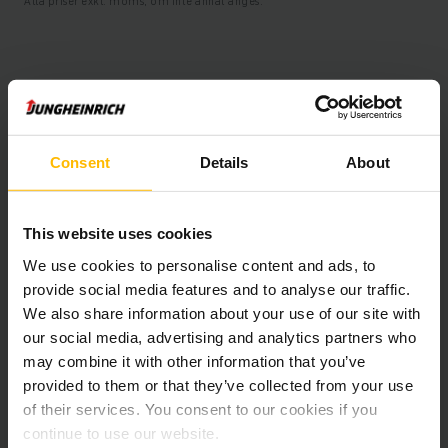
Alla priser exkl. moms, om inte annat anges.
Produktinformation
Följande avsnitt ger en omfattande sammanfattning av
fordonets tekniska specifikationer och utrustning.
Consent
Details
About
Teknisk Information
This website uses cookies
We use cookies to personalise content and ads, to
Batteri
Bly-syra, 48 V / 930 Ah
provide social media features and to analyse our traffic.
We also share information about your use of our site with
Laddare
Ja, 48 V / 120 A
our social media, advertising and analytics partners who
may combine it with other information that you’ve
Batteriets renoveringsår
2025
provided to them or that they’ve collected from your use
of their services. You consent to our cookies if you
Tillverkningsår
2021
continue to use our website.