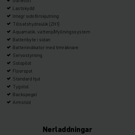
Gaffeltilt
Lastskydd
Integr sidoförskjutning
Tillsatshydraulik (ZH1)
Aquamatik, vattenpåfyllningssystem
Batteribyte i sidan
Batteriindikator med timräknare
Servostyrning
Solopilot
Floorspot
Standard hjul
Tygstol
Backspegel
Armstöd
Nerladdningar