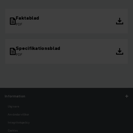
Faktablad
PDF
Specifikationsblad
PDF
Information
Utgivare
Användarvillkor
Integritetspolicy
Cookies